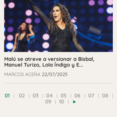
Malú se atreve a versionar a Bisbal,
Manuel Turizo, Lola Índigo y E...
MARCOS ACEÑA
22/07/2025
01
02
03
04
05
06
07
08
09
10