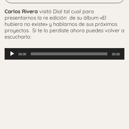
Carlos Rivera
visitó Dial tal cual para
presentarnos la re edición de su álbum «El
hubiera no existe» y hablarnos de sus próximos
proyectos. Si te lo perdiste ahora puedes volver a
escucharlo:
Reproductor
00:00
00:00
de
audio