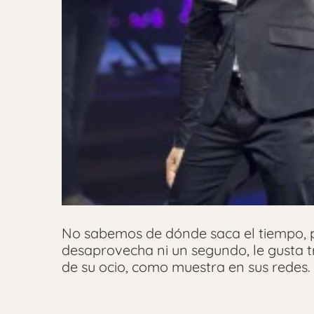
No sabemos de dónde saca el tiempo, 
desaprovecha ni un segundo, le gusta t
de su ocio, como muestra en sus redes.