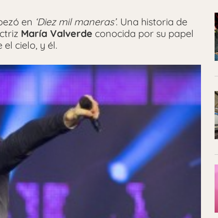
mpezó en
‘Diez mil maneras’
. Una historia de
ctriz
María Valverde
conocida por su papel
l cielo, y él.