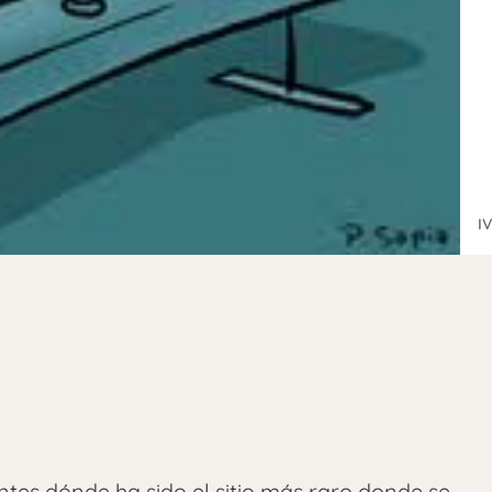
I
es dónde ha sido el sitio más raro donde se