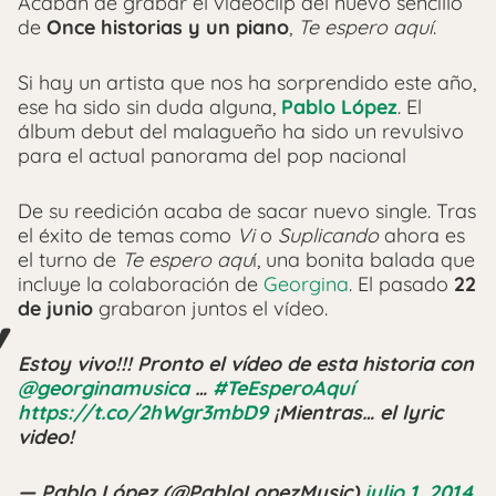
Acaban de grabar el videoclip del nuevo sencillo
de
Once historias y un piano
,
Te espero aquí
.
Si hay un artista que nos ha sorprendido este año,
ese ha sido sin duda alguna,
Pablo López
. El
álbum debut del malagueño ha sido un revulsivo
para el actual panorama del pop nacional
De su reedición acaba de sacar nuevo single. Tras
el éxito de temas como
Vi
o
Suplicando
ahora es
el turno de
Te espero aqu
í, una bonita balada que
incluye la colaboración de
Georgina
. El pasado
22
de junio
grabaron juntos el vídeo.
Estoy vivo!!! Pronto el vídeo de esta historia con
@georginamusica
…
#TeEsperoAquí
https://t.co/2hWgr3mbD9
¡Mientras… el lyric
video!
— Pablo López (@PabloLopezMusic)
julio 1, 2014