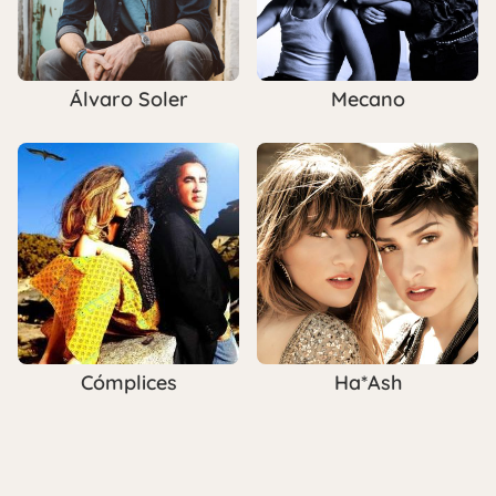
Álvaro Soler
Mecano
Cómplices
Ha*Ash