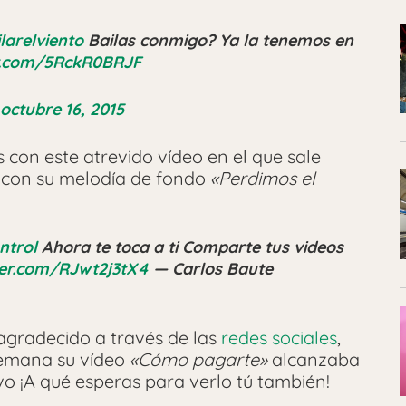
larelviento
Bailas conmigo? Ya la tenemos en
er.com/5RckR0BRJF
octubre 16, 2015
con este atrevido vídeo en el que sale
 con su melodía de fondo
«Perdimos el
ntrol
Ahora te toca a ti Comparte tus videos
tter.com/RJwt2j3tX4
— Carlos Baute
gradecido a través de las
redes sociales
,
semana su vídeo
«Cómo pagarte»
alcanzaba
o ¡A qué esperas para verlo tú también!