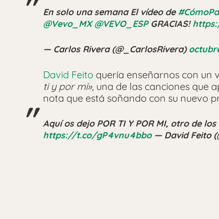
En solo una semana El vídeo de
#CómoPa
@Vevo_MX
@VEVO_ESP
GRACIAS!
https
— Carlos Rivera (@_CarlosRivera)
octubre
David Feito
quería enseñarnos con un v
ti y por mí»
, una de las canciones que
nota que está soñando con su nuevo p
Aquí os dejo POR TI Y POR MI, otro de lo
https://t.co/gP4vnu4bbo
— David Feito 