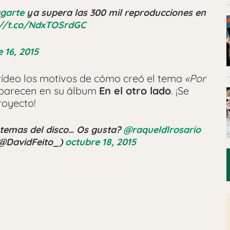
garte
ya supera las 300 mil reproducciones en
://t.co/NdxTOSrdGC
 16, 2015
ídeo los motivos de cómo creó el tema
«Por
 aparecen en su álbum
En el otro lado
. ¡Se
royecto!
s temas del disco… Os gusta?
@raqueldlrosario
(@DavidFeito_)
octubre 18, 2015