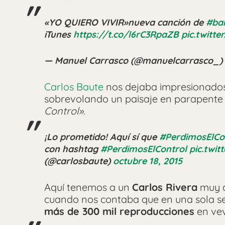
«YO QUIERO VIVIR»nueva canción de
#bai
iTunes
https://t.co/l6rC3RpaZB
pic.twitt
— Manuel Carrasco (@manuelcarrasco_)
Carlos Baute
nos dejaba impresionados 
sobrevolando un paisaje en parapente
Control»
.
¡Lo prometido! Aquí sí que
#PerdimosElCo
con hashtag
#PerdimosElControl
pic.twi
(@carlosbaute)
octubre 18, 2015
Aquí tenemos a un
Carlos Rivera
muy a
cuando nos contaba que en una sola 
más de 300 mil reproducciones
en vev