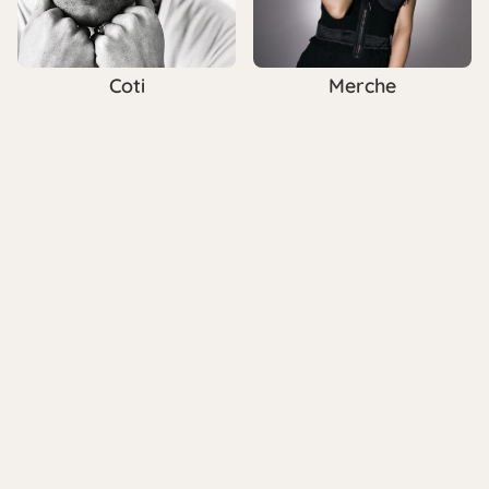
Coti
Merche