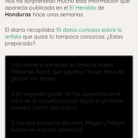
Nos ha sorprendido mucho esta información que
aparecía publicada en el
El Heraldo
de
Honduras
hace unas semanas
El diario recopilaba
10 datos curiosos sobre la
artista
que quizá tú tampoco conozcas. ¿Estas
preparado?
1-Su nombre completo es Shakira Isabel
Mebarak Ripoll, que significa “mujer llena de
gracia” en árabe.
2-En segundo grado no fue aceptada en el
coro de la escuela porque según el profesor
sonaba “como una cabra”.
3-Sus dos primeros álbumes, Magia y Peligro,
fueron un fracaso comercial.