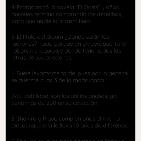
4-Protagonizó la novela “El Oasis” y años
después terminó comprando los derechos,
para que nadie la transmitiera.
5-El título del álbum ¿Dónde están los
ladrones? nació porque en un aeropuerto le
robaron el equipaje donde tenía todas las
letras de sus canciones.
6-Suele levantarse tarde, pues por lo general
se duerme a las 3 de la madrugada.
7-Su debilidad, son los anillos anchos; ya
tiene más de 200 en su colección.
8-Shakira y Piqué cumplen años el mismo
día, aunque ella le lleva 10 años de diferencia.