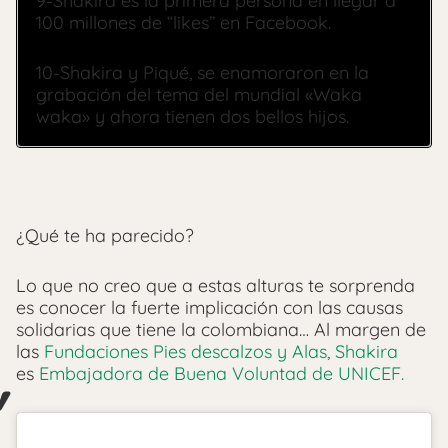
9-Shakira es la primera persona en llegar a
100 millones de “likes” en Facebook.
10-Shakira y Piqué, se enamoraron en la
grabación del tema del mundial «Waka
waka» y ahora tienen dos bellos hijos.
¿Qué te ha parecido?
Lo que no creo que a estas alturas te sorprenda
es conocer la fuerte implicación con las causas
solidarias que tiene la colombiana… Al margen de
las
Fundaciones Pies descalzos y Alas,
Shakira
es
Embajadora de Buena Voluntad de UNICEF.