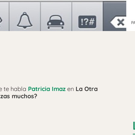
P
e te habla
Patricia Imaz
en
La Otra
lizas muchos?