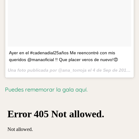
Ayer en el #cadenadial25años Me reencontré con mis
queridos @manaoficial !! Que placer veros de nuevo!😍
Una foto publicada por @ana_torroja el
4 de Sep de 2015 a la(s) 2:33 PDT
Puedes rememorar la gala aquí.