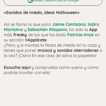
Añadir Cadena Dial en Google
«Sonidos de miedo, ideas Halloween»
Así se llama la que para
Jaime Cantizano
,
Isidro
Montalvo
y
Sebastián Maspons
, ha sido la
App
más
freaky
de las que ha dado
Patricia Imaz
en
su sección #
Applícate
¿Pero, y si montas la fiesta de miedo en tu casa y
tienes que poner
música y sonidos aterradores
a
la vez? ¡Claro! En ese caso ¡te salva la papeleta!
Escucha aquí
y comprueba como suena y cómo
podrás triunfar con ella: