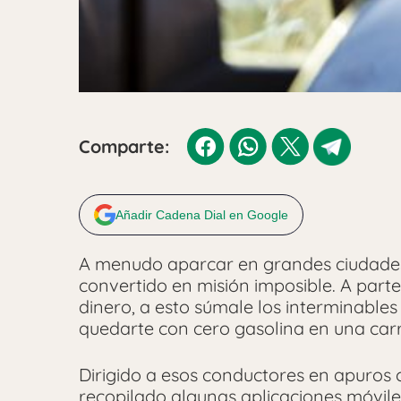
Comparte:
Añadir Cadena Dial en Google
A menudo aparcar en grandes ciudade
convertido en misión imposible. A part
dinero, a esto súmale los interminables
quedarte con cero gasolina en una car
Dirigido a esos conductores en apuros
recopilado algunas aplicaciones móviles 