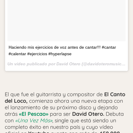
Haciendo mis ejercicios de voz antes de cantar!!! #cantar
#calentar #ejercicios #hyperlapse
Un vídeo publicado por David Otero (@davidoteromusic) el
19
El que fue el guitarrista y compositor de
El Canto
del Loco,
comienza ahora una nueva etapa con
el lanzamiento de su próximo disco y dejando
atrás
«El Pescao»
para ser
David Otero.
Debuta
con
«Una Vez Más»
,
single que está siendo un
completo éxito en nuestro país y cuyo vídeo