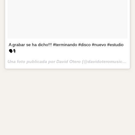
A grabar se ha dicho!!! #terminando #disco #nuevo #estudio
🗣🎙
Una foto publicada por David Otero (@davidoteromusic) el
21