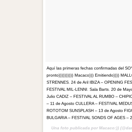
Aquí las primeras fechas confirmadas del 
pronto)))))))))) Macaco))) Emitiendo)))) M
STRENNES. 24 de Aril IBIZA – OPENING FE
FESTIVAL MIL-LENNI. Sala Barts. 20 de M
Julio CADIZ – FESTIVAL AL RUMBO – CHIP
– 11 de Agosto CULLERA – FESTIVAL MEDUS
ROTOTOM SUNSPLASH – 13 de Agosto FIGU
BULGARIA – FESTIVAL SONDS OF AGES – 23
Una foto publicada por Macaco:)) (@da