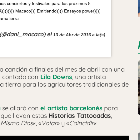
conciertos y festivales para los próximos 8
)))))) Macaco))) Emitiendo)))) Ensayos power))))
amatierra
) (@dani_macaco) el
13 de Abr de 2016 a la(s)
a canción a finales del mes de abril con una
ha contado con
Lila Downs
, una artista
a tierra para los agricultores tradicionales de
a
se aliará con
el artista barcelonés
para
o que llevan estas
Historias Tattooadas
,
n Mismo Dios
«, «
Volar
» y «
Coincidir
«.