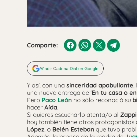
Comparte:
Añadir Cadena Dial en Google
Y así, con una
sinceridad apabullante
,
una nueva entrega de ‘
En tu casa o en
Pero
Paco León
no sólo reconoció su
b
hacer
Aída
.
Si quieres escucharlo atenta/o al
Zappi
hoy también tiene otros protagonista
López
, o
Belén Esteban
que tuvo probl
Además, la bronca de la madre de
Jua