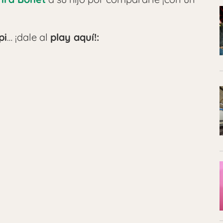
pi
… ¡dale al
play aquí!: