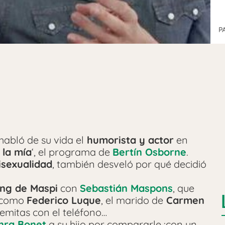
P
 habló de su vida el
humorista y actor
en
 la mía
‘, el programa de
Bertín Osborne
.
isexualidad
, también desveló por qué decidió
ng de Maspi
con
Sebastián Maspons
, que
s como
Federico Luque
, el marido de
Carmen
emitas con el teléfono…
nra Bonet
a su hijo por compararle ¡con un