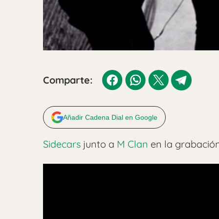
Comparte:
Añadir Cadena Dial en Google
Sidecars
junto a
M Clan
en la grabació