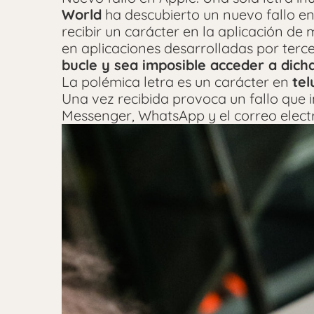
World
ha descubierto un nuevo fallo en
recibir un carácter en la aplicación de
en aplicaciones desarrolladas por terc
bucle y sea imposible acceder a dich
La polémica letra es un carácter en
tel
Una vez recibida provoca un fallo que 
Messenger, WhatsApp y el correo elect