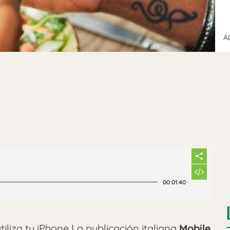
Á
00:01:40
tiliza tu iPhone La publicación italiana
Mobile