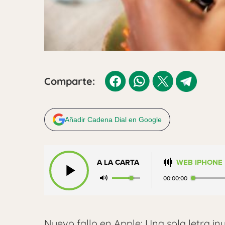
Comparte:
Añadir Cadena Dial en Google
A LA CARTA
WEB IPHONE
00:00:00
Nuevo fallo en Apple: Una sola letra inu