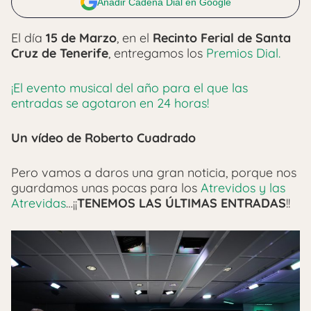
Añadir Cadena Dial en Google
El día
15 de Marzo
, en el
Recinto Ferial de Santa
Cruz de Tenerife
, entregamos los
Premios Dial.
¡El evento musical del año para el que las
entradas se agotaron en 24 horas!
Un vídeo de Roberto Cuadrado
Pero vamos a daros una gran noticia, porque nos
guardamos unas pocas para los
Atrevidos y las
Atrevidas
…¡¡
TENEMOS LAS ÚLTIMAS ENTRADAS
!!