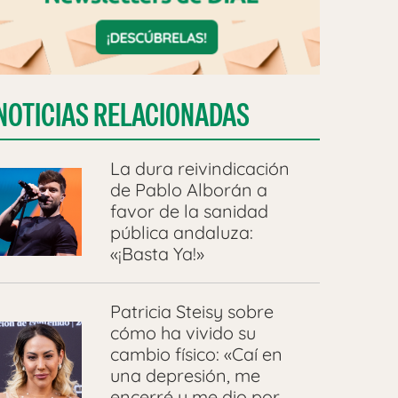
NOTICIAS RELACIONADAS
La dura reivindicación
de Pablo Alborán a
favor de la sanidad
pública andaluza:
«¡Basta Ya!»
Patricia Steisy sobre
cómo ha vivido su
cambio físico: «Caí en
una depresión, me
encerré y me dio por