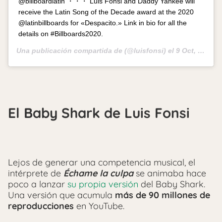
@billboardlatin ・・・ Luis Fonsi and Daddy Yankee will
receive the Latin Song of the Decade award at the 2020
@latinbillboards for «Despacito.» Link in bio for all the
details on #Billboards2020.
Una publicación compartida de
(@luisfonsi) el
9 Oct, 2020 a las 12:39 PDT
El Baby Shark de Luis Fonsi
Lejos de generar una competencia musical, el
intérprete de
Échame la culpa
se animaba hace
poco a lanzar
su propia versión
del Baby Shark.
Una versión que acumula
más de 90 millones de
reproducciones
en YouTube.