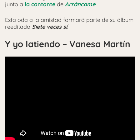
junto a
la cantante
de
Arráncame
Esta oda a la amistad formará parte de su álbum
reeditado
Siete veces sí
.
Y yo latiendo – Vanesa Martín