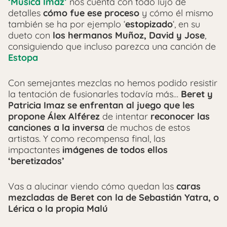
‘Música Imaz’
nos cuenta con todo lujo de
detalles
cómo fue ese proceso
y cómo él mismo
también se ha por ejemplo ‘
estopizado
‘, en su
dueto con
los hermanos Muñoz, David y Jose
,
consiguiendo que incluso parezca una canción de
Estopa
Con semejantes mezclas no hemos podido resistir
la tentación de fusionarles todavía más…
Beret y
Patricia Imaz
se enfrentan al juego que les
propone Álex Alférez
de intentar
reconocer las
canciones a la inversa
de muchos de estos
artistas. Y como recompensa final, las
impactantes
imágenes de todos ellos
‘beretizados’
Vas a alucinar viendo cómo quedan las
caras
mezcladas de Beret con la de Sebastián Yatra, o
Lérica o la propia Malú