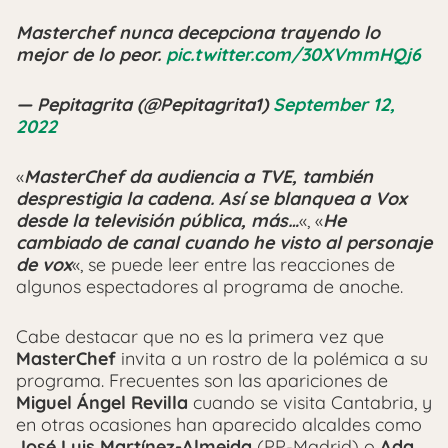
Masterchef nunca decepciona trayendo lo
mejor de lo peor.
pic.twitter.com/30XVmmHQj6
— Pepitagrita (@Pepitagrita1)
September 12,
2022
«
MasterChef da audiencia a TVE, también
desprestigia la cadena. Así se blanquea a Vox
desde la televisión pública, más…
«, «
He
cambiado de canal cuando he visto al personaje
de vox
«, se puede leer entre las reacciones de
algunos espectadores al programa de anoche.
Cabe destacar que no es la primera vez que
MasterChef
invita a un rostro de la polémica a su
programa. Frecuentes son las apariciones de
Miguel Ángel Revilla
cuando se visita Cantabria, y
en otras ocasiones han aparecido alcaldes como
José Luis Martínez-Almeida
(PP-Madrid) o
Ada