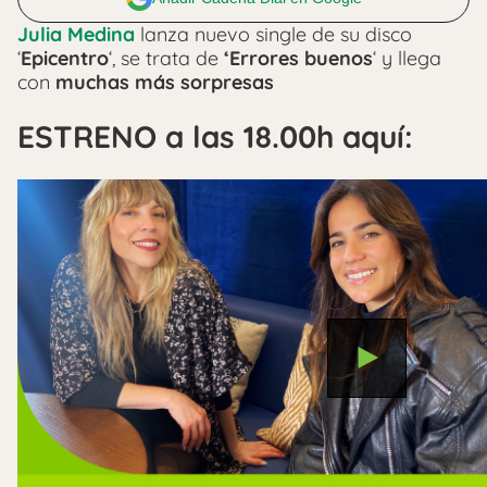
Julia Medina
lanza nuevo single de su disco
‘
Epicentro
‘, se trata de
‘Errores buenos
‘ y llega
con
muchas más sorpresas
ESTRENO a las 18.00h aquí: