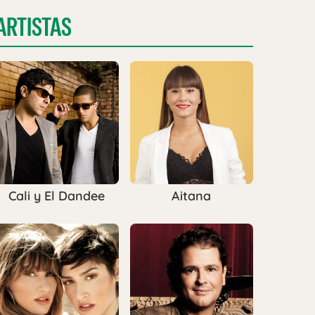
ARTISTAS
Cali y El Dandee
Aitana