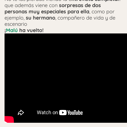
que además viene con
sorpresas de dos
personas muy especiales para ella
, como por
ejemplo,
su hermano
, compañero de vida y de
escenario
¡
Malú
ha vuelto!