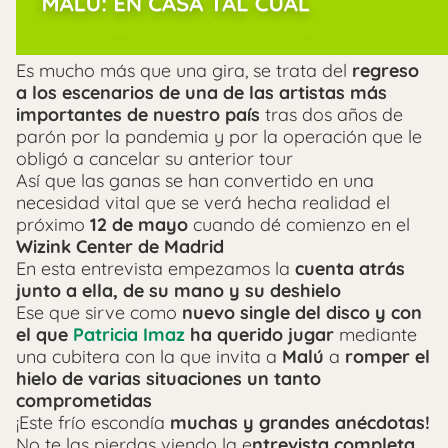
Es mucho más que una gira, se trata del
regreso
a los escenarios de una de las artistas más
importantes de nuestro país
tras dos años de
parón por la pandemia y por la operación que le
obligó a cancelar su anterior tour
Así que las ganas se han convertido en una
necesidad vital que se verá hecha realidad el
próximo
12 de mayo
cuando dé comienzo en el
Wizink Center de Madrid
En esta entrevista empezamos la
cuenta atrás
junto a ella, de su mano y su deshielo
Ese que sirve como
nuevo single del disco y con
el que
Patricia Imaz
ha querido jugar
mediante
una cubitera con la que invita a
Malú
a
romper el
hielo de varias situaciones un tanto
comprometidas
¡Este frío escondía
muchas y grandes anécdotas!
No te las pierdas viendo la e
ntrevista completa.
..