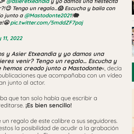
🎉
@asieretxeandia
y yo damos una fiestecita
ir?!😉 Tengo un regalo…😱 Escucha y baila con
o junto a
@Mastodonte2021
!🐘
e!😬
pic.twitter.com/5mddZF7paj
 11, 2022
s y Asier Etxeandia y yo damos una
uieres venir? Tengo un regalo… Escucha y
ue hemos creado junto a Mastodonte
«, decía
 publicaciones que acompañaba con un vídeo
an junto al actor.
caba que tan solo había que escribir a
editarse.
¡Es bien sencillo!
 un regalo de este calibre a sus seguidores.
tos la posibilidad de acudir a la grabación