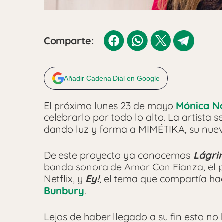
Comparte:
Añadir Cadena Dial en Google
El próximo lunes 23 de mayo
Mónica N
celebrarlo por todo lo alto. La artista
dando luz y forma a MIMÉTIKA, su nuev
De este proyecto ya conocemos
Lágri
banda sonora de Amor Con Fianza, el 
Netflix, y
Ey!
, el tema que compartía h
Bunbury
.
Lejos de haber llegado a su fin esto no