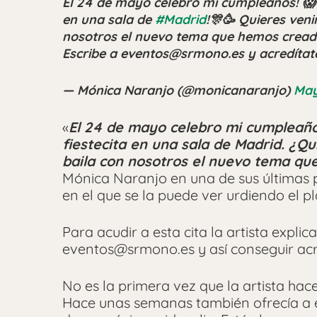
El 24 de mayo celebro mi cumpleaños! 
en una sala de
#Madrid
!🎊🥳 Quieres ven
nosotros el nuevo tema que hemos cread
Escribe a eventos@srmono.es y acredítat
— Mónica Naranjo (@monicanaranjo)
May
«
El 24 de mayo celebro mi cumpleaño
fiestecita en una sala de Madrid. ¿Q
baila con nosotros el nuevo tema q
Mónica Naranjo en una de sus últimas
en el que se la puede ver urdiendo el pl
Para acudir a esta cita la artista expli
eventos@srmono.es y así conseguir acr
No es la primera vez que la artista hace
Hace unas semanas también ofrecía a es