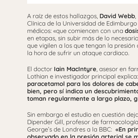
A raíz de estos hallazgos,
David Webb
,
Clínica de la Universidad de Edimburgo 
médicos: «que comiencen con una
dosi
en etapas, sin subir más de lo necesari
que vigilen a los que tengan la presión a
la hora de sufrir un ataque cardiaco.
El doctor
Iain MacIntyre
, asesor en fa
Lothian e investigador principal explica
paracetamol para los dolores de cabez
bien, pero sí indica un descubrimient
toman regularmente a largo plazo, g
Sin embargo el estudio en cuestión dej
Dipender Gill, profesor de farmacología 
George’s de Londres a la BBC:
«En prim
observado en la presión arterial se 