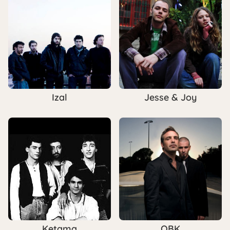
Izal
Jesse & Joy
Ketama
OBK