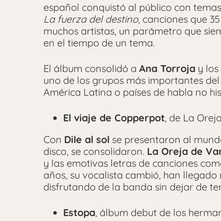
español conquistó al público con tem
La fuerza del destino
, canciones que 3
muchos artistas, un parámetro que sie
en el tiempo de un tema.
El álbum consolidó a
Ana Torroja
y lo
uno de los grupos más importantes de
América Latina o países de habla no h
El viaje de Copperpot
, de La Ore
Con
Dile al sol
se presentaron al mund
disco, se consolidaron.
La Oreja de Va
y las emotivas letras de canciones co
años, su vocalista cambió, han llegad
disfrutando de la banda sin dejar de te
Estopa
, álbum debut de los herm