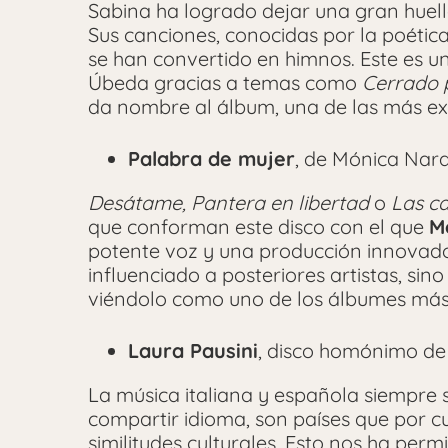
Sabina ha logrado dejar una gran huell
Sus canciones, conocidas por la poética 
se han convertido en himnos. Este es uno
Úbeda gracias a temas como
Cerrado p
da nombre al álbum, una de las más exi
Palabra de mujer
, de Mónica Nar
Desátame, Pantera en libertad
o
Las c
que conforman este disco con el que
M
potente voz y una producción innovado
influenciado a posteriores artistas, sin
viéndolo como uno de los álbumes más
Laura Pausini
, disco homónimo de l
La música italiana y española siempre
compartir idioma, son países que por c
similitudes culturales. Esto nos ha pe