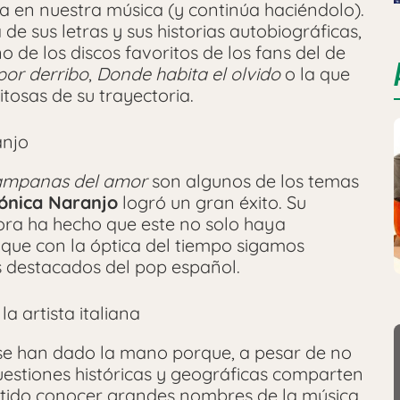
a en nuestra música (y continúa haciéndolo).
de sus letras y sus historias autobiográficas,
 de los discos favoritos de los fans del de
or derribo
,
Donde habita el olvido
o la que
tosas de su trayectoria.
anjo
ampanas del amor
son algunos de los temas
ónica Naranjo
logró un gran éxito. Su
ra ha hecho que este no solo haya
o que con la óptica del tiempo sigamos
 destacados del pop español.
a artista italiana
 se han dado la mano porque, a pesar de no
uestiones históricas y geográficas comparten
rmitido conocer grandes nombres de la música