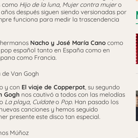
as como
Hijo de la luna, Mujer contra mujer
o
5 años después siguen siendo versionadas por
mpre funciona para medir la trascendencia
s hermanos
Nacho y José María Cano
como
l pop español tanto en España como en
ispana como Francia.
ja de Van Gogh
o y con
El viaje de Copperpot
, su segundo
n Gogh
nos cautivó a todos con las melodías
mo
La playa, Cuídate
o
Pop
. Han pasado los
o nuevas canciones y hemos seguido
ner presente este disco tan especial.
anos Múñoz