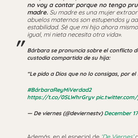
no voy a contar porque no tengo pru
madre.
Su madre es una mujer extraord
abuelos maternos son estupendos y ador
estabilidad. Sé que mi hijo ahora mi
igual, mi nieta necesita otra vida».
Bárbara se pronuncia sobre el conflicto d
custodia compartida de su hija:
“Le pido a Dios que no lo consigas, por el 
#BárbaraReyMiVerdad2
https://t.co/0SLWhrGryv
pic.twitter.co
— De viernes (@deviernestv)
December 17
Además, en el especial de
‘De Viernes’