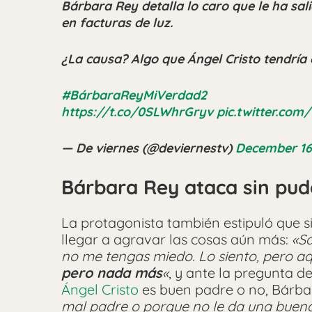
Bárbara Rey detalla lo caro que le ha sal
en facturas de luz.
¿La causa? Algo que Ángel Cristo tendría 
#BárbaraReyMiVerdad2
https://t.co/0SLWhrGryv
pic.twitter.c
— De viernes (@deviernestv)
December 16
Bárbara Rey ataca sin pud
La protagonista también estipuló que si
llegar a agravar las cosas aún más:
«S
no me tengas miedo. Lo siento, pero a
pero nada más
«
, y ante la pregunta d
Ángel Cristo
es buen padre o no, Bárba
mal padre o porque no le da una buena 