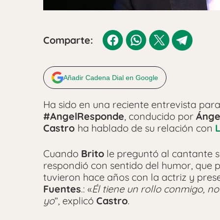
Comparte:
Añadir Cadena Dial en Google
Ha sido en una reciente entrevista par
#AngelResponde
, conducido por
Ánge
Castro
ha hablado de su relación con
L
Cuando
Brito
le preguntó al cantante s
respondió con sentido del humor, que 
tuvieron hace años con la actriz y pre
Fuentes
.: «
Él tiene un rollo conmigo, no 
yo
”, explicó
Castro
.