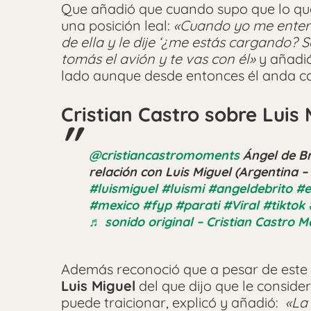
Que añadió que cuando supo que lo que
una posición leal:
«Cuando yo me enter
de ella y le dije ‘¿me estás cargando
tomás el avión y te vas con él»
y añadió
lado aunque desde entonces él anda c
Cristian Castro sobre Luis M
@cristiancastromoments
Ángel de Br
relación con Luis Miguel (Argentina
#luismiguel
#luismi
#angeldebrito
#e
#mexico
#fyp
#parati
#Viral
#tiktok
♬ sonido original – Cristian Castro 
Además reconoció que a pesar de este d
Luis Miguel
del que dijo que le considera
puede traicionar, explicó y añadió:
«La