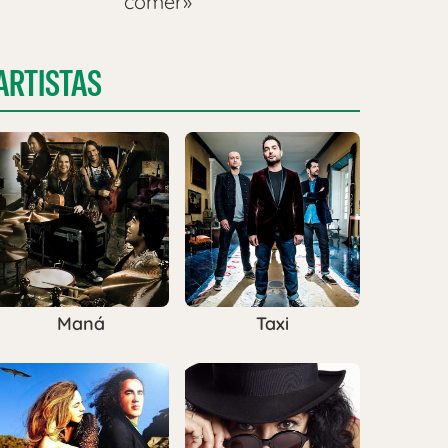
comer»
ARTISTAS
Maná
Taxi