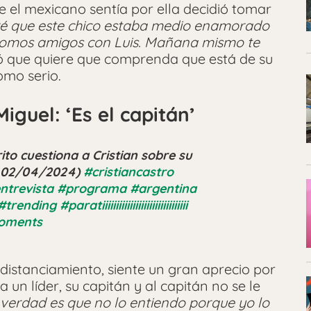
 el mexicano sentía por ella decidió tomar
é que este chico estaba medio enamorado
? Somos amigos con Luis. Mañana mismo te
 que quiere que comprenda que está de su
omo serio.
iguel: ‘Es el capitán’
ito cuestiona a Cristian sobre su
 – 02/04/2024)
#cristiancastro
ntrevista
#programa
#argentina
#trending
#paratiiiiiiiiiiiiiiiiiiiiiiiiiiiiiii
Moments
istanciamiento, siente un gran aprecio por
 un líder, su capitán y al capitán no se le
 verdad es que no lo entiendo porque yo lo