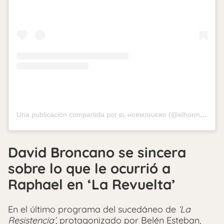
Una publicación compartida por ᴇʟ ʜᴏʀᴍɪɢᴜᴇʀᴏ (@elhormiguero)
David Broncano se sincera
sobre lo que le ocurrió a
Raphael en ‘La Revuelta’
En el último programa del sucedáneo de
‘La
Resistencia’
, protagonizado por Belén Esteban,