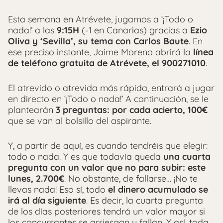
Esta semana en Atrévete, jugamos a ‘¡Todo o
nada!’ a las
9:15H
(-1 en Canarias) gracias a
Ezio
Oliva y ‘Sevilla’, su tema con Carlos Baute
. En
ese preciso instante, Jaime Moreno abrirá la
línea
de teléfono gratuita de Atrévete, el 900271010
.
El atrevido o atrevida más rápida, entrará a jugar
en directo en ‘¡Todo o nada!’ A continuación, se le
plantearán
3 preguntas: por cada acierto, 100€
que se van al bolsillo del aspirante.
Y, a partir de aquí, es cuando tendréis que elegir:
todo o nada. Y es que todavía queda
una cuarta
pregunta con un valor que no para subir: este
lunes, 2.700€
. No obstante, de fallarse… ¡No te
llevas nada! Eso sí, todo
el dinero acumulado se
irá al día siguiente
. Es decir, la cuarta pregunta
de los días posteriores tendrá un valor mayor si
los concursantes se arriesgan y fallan. Y así, toda