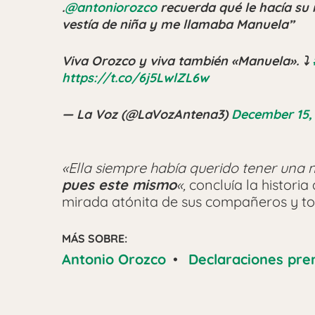
.
@antoniorozco
recuerda qué le hacía su 
vestía de niña y me llamaba Manuela”
Viva Orozco y viva también «Manuela». ⤵️
https://t.co/6j5LwlZL6w
— La Voz (@LaVozAntena3)
December 15,
«Ella siempre había querido tener una 
pues este mismo
«,
concluía la historia
mirada atónita de sus compañeros y tod
MÁS SOBRE:
Antonio Orozco
•
Declaraciones pre