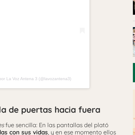
por La Voz Antena 3 (@lavozantena3)
a de puertas hacia fuera
es
fue sencilla: En las pantallas del plató
as con sus vidas
, y en ese momento ellos