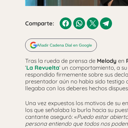
Comparte:
Añadir Cadena Dial en Google
Tras la rueda de prensa de
Melody
en
‘
La Revuelta
‘ un comportamiento, a su
respondido firmemente sobre sus declar
presentador aún no había sido testigo d
llegaba con los deberes hechos dispues
Una vez expuestos los motivos de su e
los que señalaba la burla hacia su puest
cantante aseguró: «
Puedo estar abiert
persona entiendo que todos nos podemo