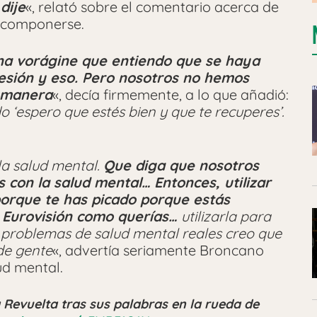
dije
«, relató sobre el comentario acerca de
recomponerse.
na vorágine que entiendo que se haya
esión y eso. Pero nosotros no hemos
 manera
«, decía firmemente, a lo que añadió:
‘espero que estés bien y que te recuperes’.
la salud mental.
Que diga que nosotros
con la salud mental… Entonces, utilizar
porque te has picado porque estás
 Eurovisión como querías…
utilizarla para
e problemas de salud mental reales creo que
de gente
«, advertía seriamente Broncano
ud mental.
Revuelta tras sus palabras en la rueda de