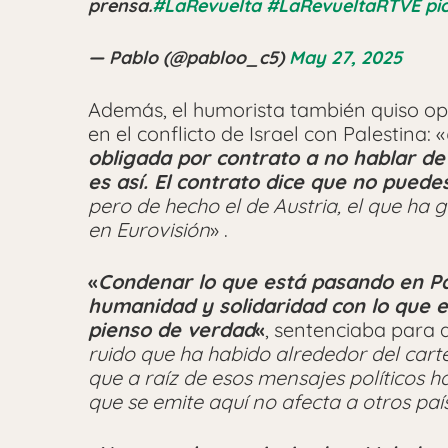
prensa.
#LaRevuelta
#LaRevueltaRTVE
pi
— Pablo (@pabloo_c5)
May 27, 2025
Además, el humorista también quiso op
en el conflicto de Israel con Palestina: «
obligada por contrato a no hablar de 
es así. El contrato dice que no puedes
pero de hecho el de Austria, el que ha 
en Eurovisión
» .
«
Condenar lo que está pasando en Pal
humanidad y solidaridad con lo que es
pienso de verdad
«
, sentenciaba para a
ruido que ha habido alrededor del carte
que a raíz de esos mensajes políticos 
que se emite aquí no afecta a otros paí