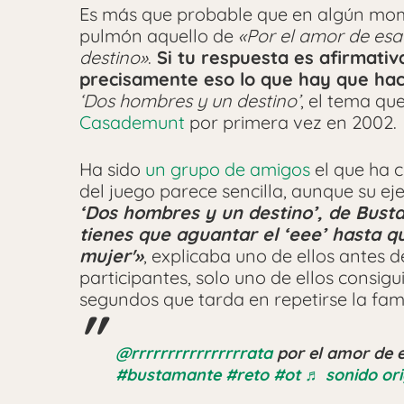
Es más que probable que en algún mom
pulmón aquello de
«Por el amor de es
destino»
.
Si tu respuesta es afirmati
precisamente eso lo que hay que hace
‘Dos hombres y un destino’
, el tema q
Casademunt
por primera vez en 2002.
Ha sido
un grupo de amigos
el que ha c
del juego parece sencilla, aunque su ej
‘Dos hombres y un destino’, de Busta
tienes que aguantar el ‘eee’ hasta qu
mujer'»
, explicaba uno de ellos antes 
participantes, solo uno de ellos consig
segundos que tarda en repetirse la fam
@rrrrrrrrrrrrrrrrata
por el amor de 
#bustamante
#reto
#ot
♬ sonido ori