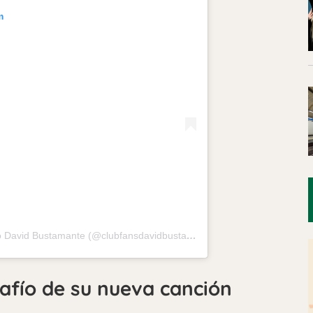
m
Una publicación compartida por Fco David Bustamante (@clubfansdavidbustamante)
afío de su nueva canción