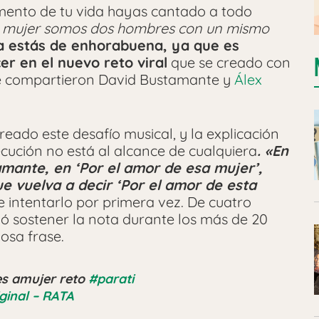
ento de tu vida hayas cantado a todo
a mujer somos dos hombres con un mismo
va estás de enhorabuena, ya que es
r en el nuevo reto viral
que se creado con
ue compartieron David Bustamante y
Álex
reado este desafío musical, y la explicación
ecución no está al alcance de cualquiera
. «En
mante, en ‘Por el amor de esa mujer’,
e vuelva a decir ‘Por el amor de esta
de intentarlo por primera vez. De cuatro
uió sostener la nota durante los más de 20
osa frase.
es amujer reto
#parati
ginal – RATA