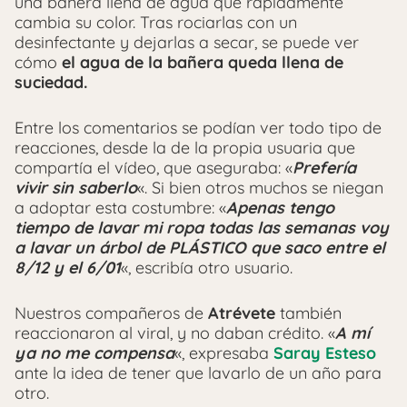
una bañera llena de agua que rápidamente
cambia su color. Tras rociarlas con un
desinfectante y dejarlas a secar, se puede ver
cómo
el agua de la bañera queda llena de
suciedad.
Entre los comentarios se podían ver todo tipo de
reacciones, desde la de la propia usuaria que
compartía el vídeo, que aseguraba: «
Prefería
vivir sin saberlo
«. Si bien otros muchos se niegan
a adoptar esta costumbre: «
Apenas tengo
tiempo de lavar mi ropa todas las semanas voy
a lavar un árbol de PLÁSTICO que saco entre el
8/12 y el 6/01
«, escribía otro usuario.
Nuestros compañeros de
Atrévete
también
reaccionaron al viral, y no daban crédito. «
A mí
ya no me compensa
«, expresaba
Saray Esteso
ante la idea de tener que lavarlo de un año para
otro.