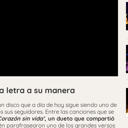
a letra a su manera
 un disco que a día de hoy sigue siendo uno de
s sus seguidores. Entre las canciones que se
Corazón sin vida’
, un dueto que compartió
én parafrasearon uno de los grandes versos