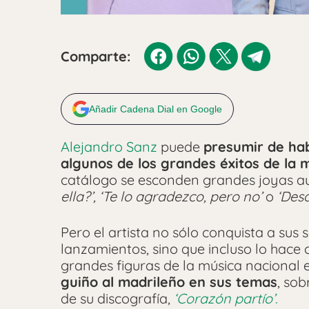
Comparte:
Añadir Cadena Dial en Google
Alejandro Sanz
puede
presumir de ha
algunos de los grandes éxitos de la 
catálogo se esconden grandes joyas a
ella?’, ‘Te lo agradezco, pero no’
o
‘Desd
Pero el artista no sólo conquista a sus
lanzamientos, sino que incluso lo hace 
grandes figuras de la música nacional e
guiño al madrileño en sus temas
, so
de su discografía,
‘Corazón partío’
.