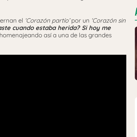
ternan el
‘Corazón partío’
por un
‘Corazón sin
ste cuando estaba herida? Si hoy me
 homenajeando así a una de las grandes