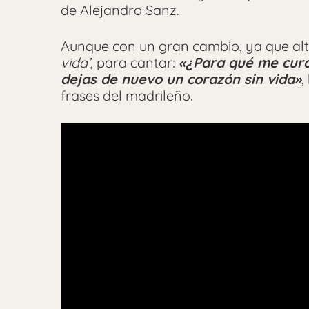
de Alejandro Sanz.
Aunque con un gran cambio, ya que al
vida’
, para cantar:
«¿Para qué me cura
dejas de nuevo un corazón sin vida»
,
frases del madrileño.