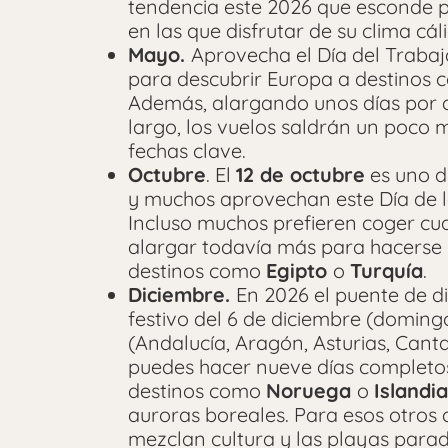
tendencia este 2026 que esconde p
en las que disfrutar de su clima cál
Mayo.
Aprovecha el Día del Traba
para descubrir Europa a destinos
Además, alargando unos días por d
largo, los vuelos saldrán un poco 
fechas clave.
Octubre
. El
12 de octubre
es uno de
y muchos aprovechan este Día de l
Incluso muchos prefieren coger cu
alargar todavía más para hacerse u
destinos como
Egipto
o
Turquía
.
Diciembre.
En 2026 el puente de di
festivo del 6 de diciembre (domin
(Andalucía, Aragón, Asturias, Canta
puedes hacer nueve días completos 
destinos como
Noruega
o
Islandi
auroras boreales. Para esos otros 
mezclan cultura y las playas para