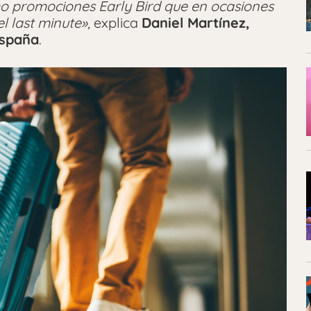
mo promociones Early Bird que en ocasiones
l last minute»
, explica
Daniel Martínez,
spaña
.