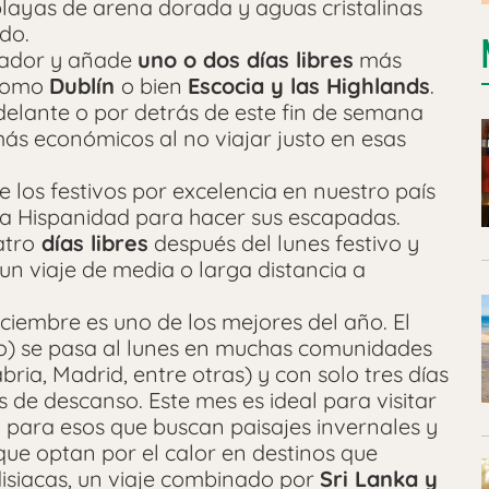
layas de arena dorada y aguas cristalinas
ido.
jador y añade
uno o dos días libres
más
 como
Dublín
o bien
Escocia y las Highlands
.
elante o por detrás de este fin de semana
más económicos al no viajar justo en esas
 los festivos por excelencia en nuestro país
a Hispanidad para hacer sus escapadas.
atro
días libres
después del lunes festivo y
n viaje de media o larga distancia a
ciembre es uno de los mejores del año. El
go) se pasa al lunes en muchas comunidades
bria, Madrid, entre otras) y con solo tres días
de descanso. Este mes es ideal para visitar
a
para esos que buscan paisajes invernales y
que optan por el calor en destinos que
disiacas, un viaje combinado por
Sri Lanka y