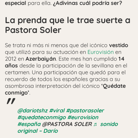
especial
para ella.
¿Adivinas cuál podría ser?
La prenda que le trae suerte a
Pastora Soler
Se trata ni más ni menos que del icónico
vestido
que utilizó para su actuación en
Eurovisión
en
2012 en
Azerbaiyán
. Este mes han cumplido
14
años
desde la participación de la sevillana en el
certamen. Una participación que quedó para el
recuerdo de todos los españoles gracias a su
asombrosa interpretación del icónico
‘Quédate
conmigo’
.
@dariotshz
#viral
#pastorasoler
#quedateconmigo
#eurovision
#españa
@PASTORA SOLER
♬ sonido
original – Darío