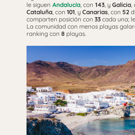
le siguen
Andalucía
, con
143
, y
Galicia
,
Cataluña
, con
101
, y
Canarias
, con
52
di
comparten posición con
33
cada una; l
La comunidad con menos playas galar
ranking con
8
playas.