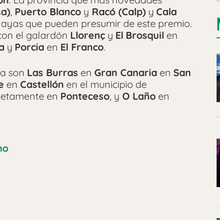
sa)
,
Puerto Blanco
y
Racó (Calp)
y
Cala
layas que pueden presumir de este premio.
con el galardón
Llorenç
y
El
Brosquil
en
a
y
Porcia
en
El Franco
.
sta son
Las Burras
en
Gran Canaria
en
San
e
en
Castellón
en el municipio de
cretamente en
Ponteceso
, y
O Laño
en
no