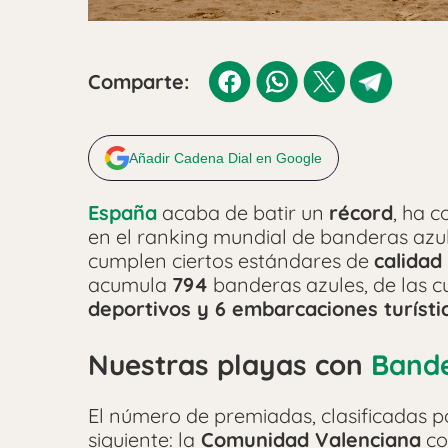
Comparte:
Añadir Cadena Dial en Google
España
acaba de batir un
récord
, ha 
en el ranking mundial de banderas azule
cumplen ciertos estándares de
calidad
acumula
794
banderas azules, de las c
deportivos y 6 embarcaciones turísti
Nuestras playas con
Band
El número de premiadas, clasificadas 
siguiente: la
Comunidad Valenciana
co