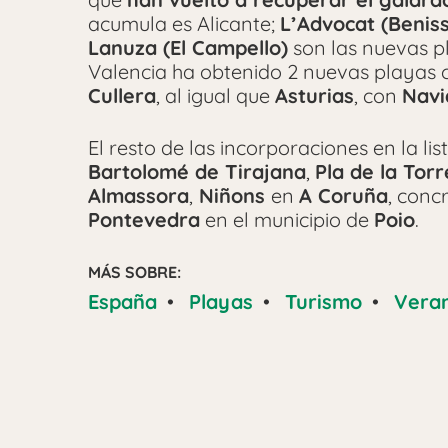
acumula es Alicante;
L’Advocat (Benis
Lanuza (El Campello)
son las nuevas p
Valencia ha obtenido 2 nuevas playas 
Cullera
, al igual que
Asturias
, con
Navi
El resto de las incorporaciones en la li
Bartolomé de Tirajana
,
Pla de la Torr
Almassora
,
Niñons
en
A Coruña
, con
Pontevedra
en el municipio de
Poio
.
MÁS SOBRE:
España
•
Playas
•
Turismo
•
Vera