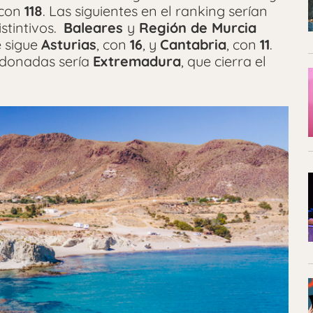
 con
118
. Las siguientes en el ranking serían
stintivos.
Baleares
y
Región de Murcia
e sigue
Asturias
, con
16
, y
Cantabria
, con
11
.
donadas sería
Extremadura
, que cierra el