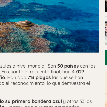
zules a nivel mundial. Son
50
países
con los
 En cuanto al recuento final, hay
4.027
año
. Han sido
713 playas
las que se han
o el reconocimiento, lo que demuestra el
o su primera bandera azul
y otras 33 las
ón
. La provincia que más novedades