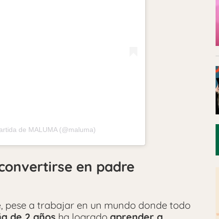
partida de MALUMA (@maluma)
convertirse en padre
, pese a trabajar en un mundo donde todo
a de 2 años
ha logrado
aprender a