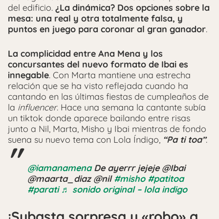
del edificio.
¿La dinámica? Dos opciones sobre la
mesa: una real y otra totalmente falsa, y
puntos en juego para coronar al gran ganador
.
La complicidad entre Ana Mena y los
concursantes del nuevo formato de Ibai es
innegable
. Con Marta mantiene una estrecha
relación que se ha visto reflejada cuando ha
cantando en las últimas fiestas de cumpleaños de
la
influencer
. Hace una semana la cantante subía
un tiktok donde aparece bailando entre risas
junto a Nil, Marta, Misho y Ibai mientras de fondo
suena su nuevo tema con Lola Índigo,
“Pa ti toa”
.
@iamanamena
De ayerrr jejeje @Ibai
@maarta_diaz @nil
#misho
#patitoa
#parati
♬ sonido original – lola indigo
¡Subasta sorpresa y «robo» a