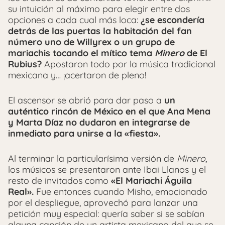
su intuición al máximo para elegir entre dos
opciones a cada cual más loca:
¿se escondería
detrás de las puertas la habitación del fan
número uno de Willyrex o un grupo de
mariachis tocando el mítico tema
Minero
de El
Rubius?
Apostaron todo por la música tradicional
mexicana y… ¡acertaron de pleno!
El ascensor se abrió para dar paso a
un
auténtico rincón de México en el que Ana Mena
y Marta Díaz no dudaron en integrarse de
inmediato para unirse a la «fiesta».
Al terminar la particularísima versión de
Minero
,
los músicos se presentaron ante Ibai Llanos y el
resto de invitados como
«El Mariachi Águila
Real».
Fue entonces cuando Misho, emocionado
por el despliegue, aprovechó para lanzar una
petición muy especial: quería saber si se sabían
alguna canción de un artista mexicano del que se