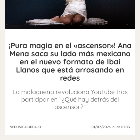
¡Pura magia en el «ascensor»! Ana
Mena saca su lado más mexicano
en el nuevo formato de Ibai
Llanos que está arrasando en
redes
La malagueña revoluciona YouTube tras
participar en “¿Qué hay detrás del
ascensor?”
VERONICA ORCAJO
01/07/2026
, a las 07:33