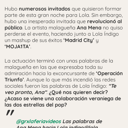
Hubo
numerosos invitados
que quisieron formar
parte de esta gran noche para Lola. Sin embargo,
hubo una inesperada invitada que
revolucionó al
público
. La artista malagueña
Ana Mena
no quiso
perderse el evento, haciendo junto a Lola Índigo
un mashup de sus éxitos
‘Madrid City’
y
‘MOJA1TA’
.
La actuación terminó con unas palabras de la
malagueña en las que expresaba toda su
admiración hacia la exconcursante de
‘Operación
Triunfo’
. Aunque lo que más incendió las redes
sociales fueron las palabras de Lola Índigo:
“Te
veo pronto, Ana”
.
¿Qué nos quieren decir?
¿Acaso se viene una colaboración veraniega de
las dos estrellas del pop?
@grxlaferiavideos
Las palabras de
Ana Mena hacia Lola indigo@lola