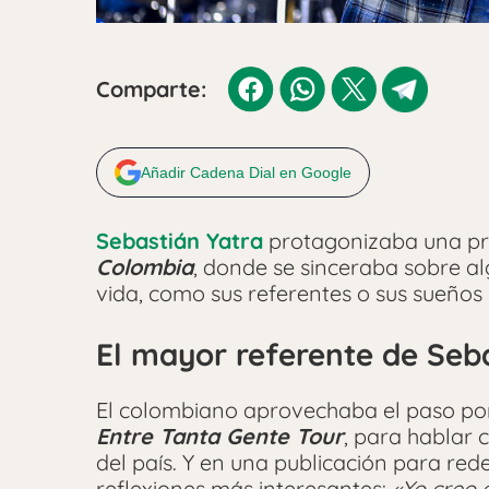
Comparte:
Añadir Cadena Dial en Google
Sebastián Yatra
protagonizaba una pro
Colombia
, donde se sinceraba sobre a
vida, como sus referentes o sus sueños 
El mayor referente de Seb
El colombiano aprovechaba el paso por 
Entre Tanta Gente Tour
, para hablar 
del país. Y en una publicación para red
reflexiones más interesantes:
«Yo creo 