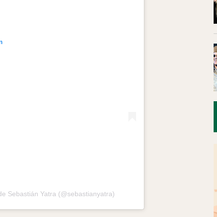
m
de Sebastián Yatra (@sebastianyatra)