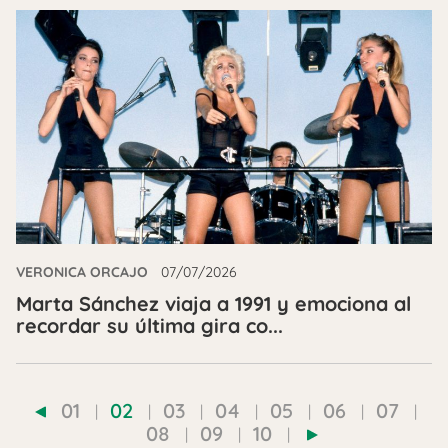
VERONICA ORCAJO
07/07/2026
Marta Sánchez viaja a 1991 y emociona al
recordar su última gira co...
01
02
03
04
05
06
07
08
09
10