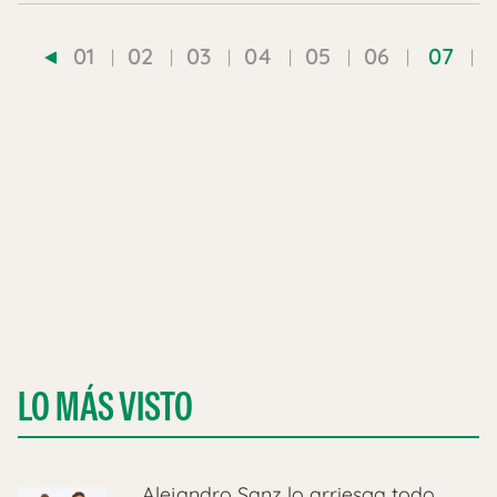
01
02
03
04
05
06
07
LO MÁS VISTO
Alejandro Sanz lo arriesga todo