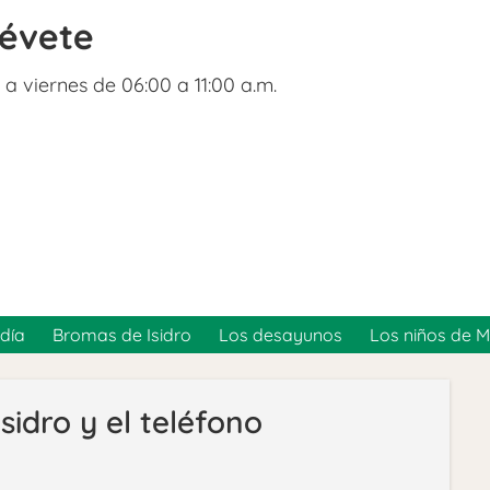
révete
 a viernes de 06:00 a 11:00 a.m.
día
Bromas de Isidro
Los desayunos
Los niños de 
sidro y el teléfono