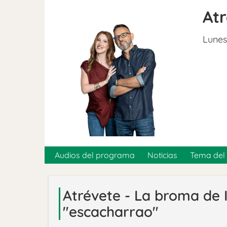
At
Lunes
Audios del programa
Noticias
Tema del 
Atrévete - La broma de I
"escacharrao"