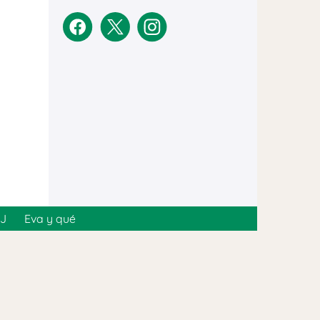
MJ
Eva y qué