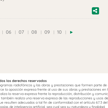
06
07
08
09
10
odos los derechos reservados
ramas radiofónicos y las obras y prestaciones que formen parte de e
 la oposición expresa frente al uso de sus obras y prestaciones en la
aliza la reserva expresa frente la reproducción, distribución y comuni
mo, también realiza una reserva expresa de las reproducciones y usos d
e resulten adecuados a tal fin de conformidad con el artículo 67.3 de
gías de inteligencia artificial, sea cual sea su naturaleza y finalidad.